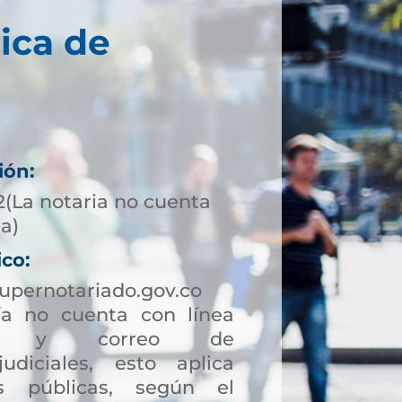
ica de
ión:
2(La notaria no cuenta
ta)
ico:
pernotariado.gov.co
a no cuenta con línea
ción y correo de
judiciales, esto aplica
s públicas, según el