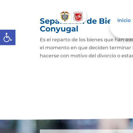
Separación de Bienes o
Inicio
Conyugal
Abrir barra de herramientas
Es el reparto de los bienes que han a
el momento en que deciden terminar l
hacerse con motivo del divorcio o esta