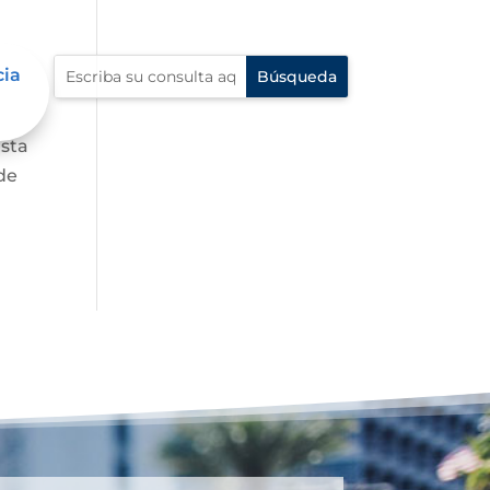
cia
asta
de