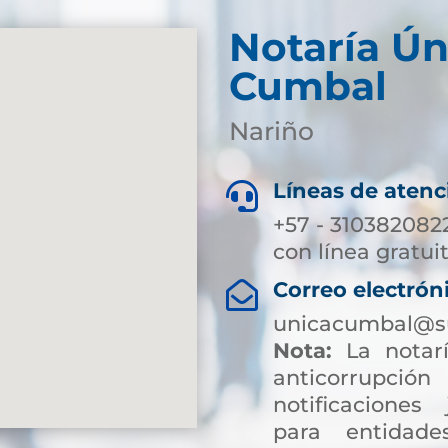
Notaría Ún
Cumbal
Nariño
Líneas de atenc

+57 - 310382082
con línea gratui
Correo electrón

unicacumbal@su
Nota:
La notarí
anticorrup
notificaciones 
para entidade