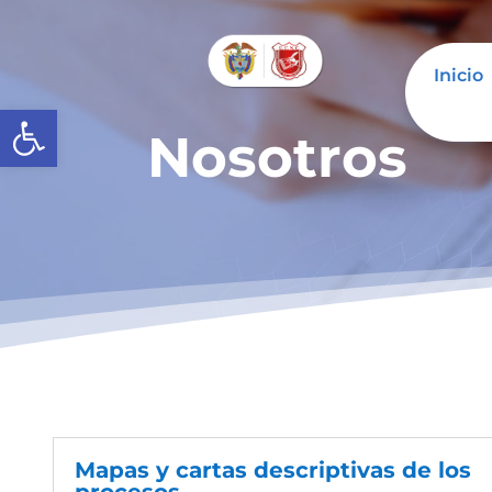
Inicio
Abrir barra de herramientas
Nosotros
Mapas y cartas descriptivas de los
procesos