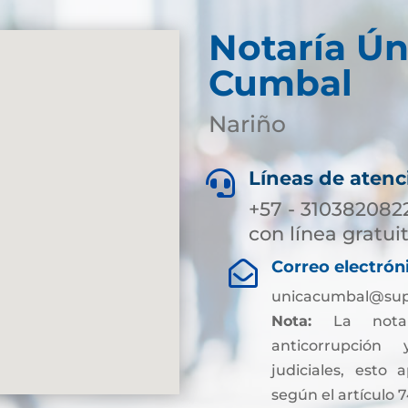
Notaría Ún
Cumbal
Nariño
Líneas de atenc

+57 - 310382082
con línea gratui
Correo electrón

unicacumbal@supe
Nota:
La notar
anticorrupción
judiciales, esto 
según el artículo 7