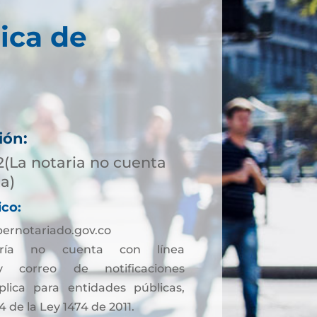
ica de
ión:
2(La notaria no cuenta
ta)
ico:
rnotariado.gov.co
ía no cuenta con línea
 y correo de notificaciones
aplica para entidades públicas,
4 de la Ley 1474 de 2011.