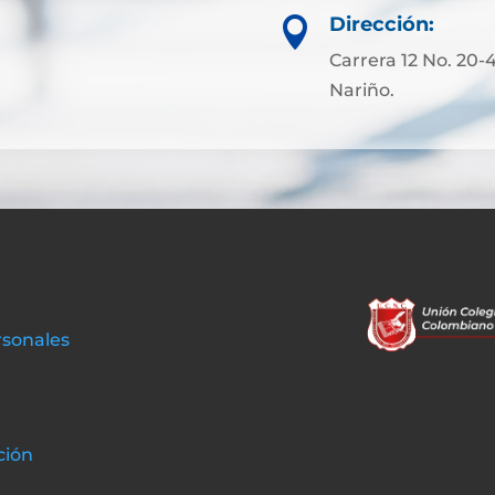
Dirección:

Carrera 12 No. 20-4
Nariño.
rsonales
ción