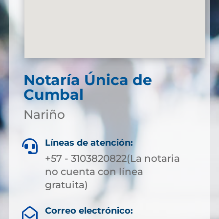
Notaría Única de
Cumbal
Nariño
Líneas de atención:

+57 - 3103820822(La notaria
no cuenta con línea
gratuita)
Correo electrónico:
