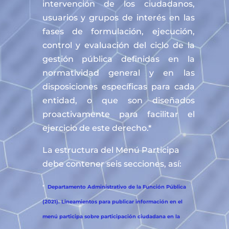
intervención de los ciudadanos,
usuarios y grupos de interés en las
fases de formulación, ejecución,
control y evaluación del ciclo de la
gestión pública definidas en la
normatividad general y en las
disposiciones específicas para cada
entidad, o que son diseñados
proactivamente para facilitar el
ejercicio de este derecho.*
La estructura del Menú Participa
debe contener seis secciones, así:
*
Departamento Administrativo de la Función Pública
(2021). Lineamientos para publicar información en el
menú participa sobre participación ciudadana en la