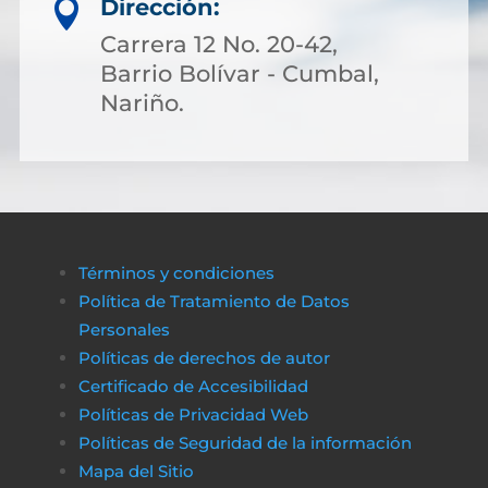
Dirección:

Carrera 12 No. 20-42,
Barrio Bolívar - Cumbal,
Nariño.
Términos y condiciones
Política de Tratamiento de Datos
Personales
Políticas de derechos de autor
Certificado de Accesibilidad
Políticas de Privacidad Web
Políticas de Seguridad de la información
Mapa del Sitio