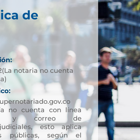
ica de
ión:
2(La notaria no cuenta
ta)
ico:
pernotariado.gov.co
a no cuenta con línea
ción y correo de
judiciales, esto aplica
s públicas, según el