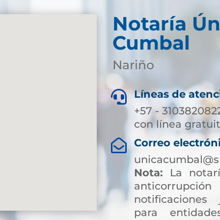
Notaría Ún
Cumbal
Nariño
Líneas de atenc

+57 - 310382082
con línea gratui
Correo electrón

unicacumbal@su
Nota:
La notarí
anticorrup
notificaciones 
para entidade