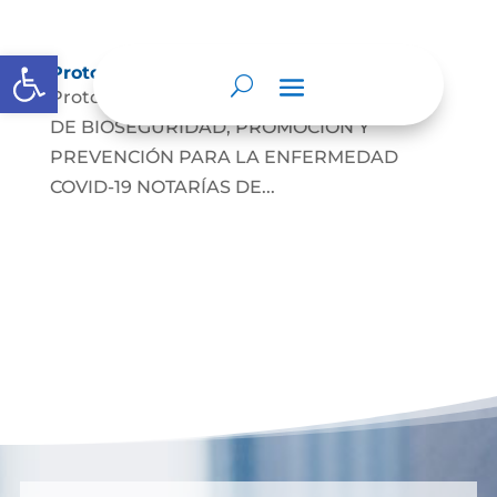
Abrir barra de herramientas
Protocolos de Atención
Protocolo atención COVID-19 PROTOCOLO
DE BIOSEGURIDAD, PROMOCIÓN Y
PREVENCIÓN PARA LA ENFERMEDAD
COVID-19 NOTARÍAS DE...