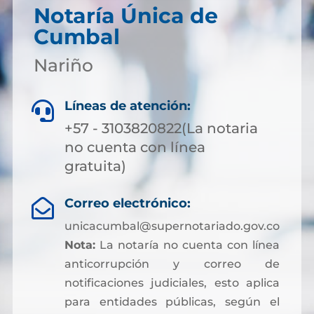
Notaría Única de
Cumbal
Nariño
Líneas de atención:

+57 - 3103820822(La notaria
no cuenta con línea
gratuita)
Correo electrónico:

unicacumbal@supernotariado.gov.co
Nota:
La notaría no cuenta con línea
anticorrupción y correo de
notificaciones judiciales, esto aplica
para entidades públicas, según el