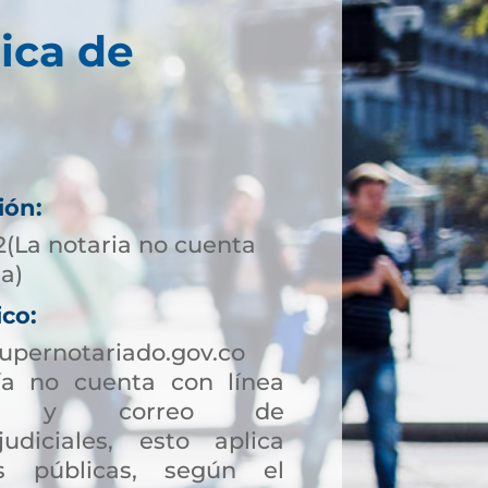
ica de
ión:
2(La notaria no cuenta
ta)
ico:
pernotariado.gov.co
a no cuenta con línea
ción y correo de
judiciales, esto aplica
s públicas, según el