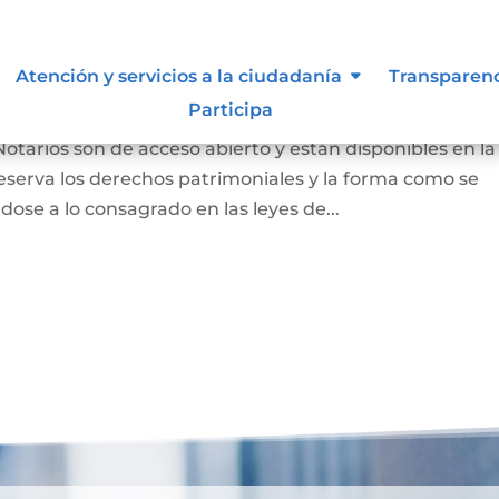
 autor y/o autorización de uso
Atención y servicios a la ciudadanía
Transparen
Participa
Notarios son de acceso abierto y están disponibles en la
eserva los derechos patrimoniales y la forma como se
dose a lo consagrado en las leyes de...