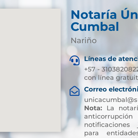
Notaría Ún
Cumbal
Nariño
Líneas de atenc

+57 - 310382082
con línea gratui
Correo electrón

unicacumbal@su
Nota:
La notarí
anticorrup
notificaciones 
para entidade