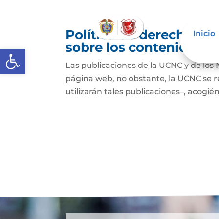
Política de derechos de
Inicio
sobre los contenidos
Abrir barra de herramientas
Las publicaciones de la UCNC y de los 
página web, no obstante, la UCNC se r
utilizarán tales publicaciones–, acogién