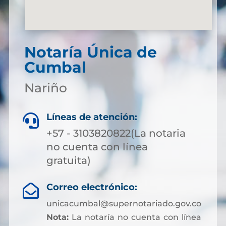
Notaría Única de
Cumbal
Nariño
Líneas de atención:

+57 - 3103820822(La notaria
no cuenta con línea
gratuita)
Correo electrónico:

unicacumbal@supernotariado.gov.co
Nota:
La notaría no cuenta con línea