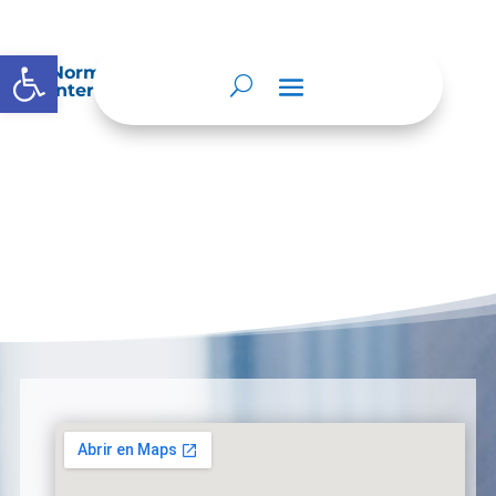
Abrir barra de herramientas
Normatividad especial que les aplique de
interés.