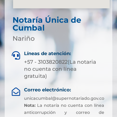
Notaría Única de
Cumbal
Nariño
Líneas de atención:

+57 - 3103820822(La notaria
no cuenta con línea
gratuita)
Correo electrónico:

unicacumbal@supernotariado.gov.co
Nota:
La notaría no cuenta con línea
anticorrupción y correo de