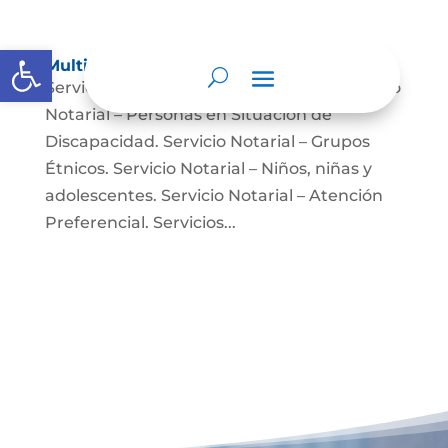
Abrir barra de herramientas
Multimedia
Servicio Notarial – Fuerzas Militares. Servicio
Notarial – Personas en Situación de
Discapacidad. Servicio Notarial – Grupos
Étnicos. Servicio Notarial – Niños, niñas y
adolescentes. Servicio Notarial – Atención
Preferencial. Servicios...