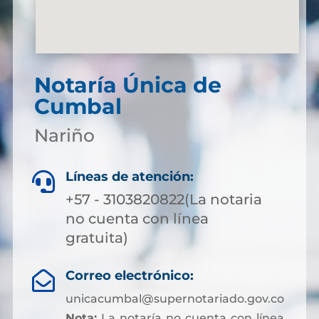
Notaría Única de
Cumbal
Nariño
Líneas de atención:

+57 - 3103820822(La notaria
no cuenta con línea
gratuita)
Correo electrónico:

unicacumbal@supernotariado.gov.co
Nota:
La notaría no cuenta con línea