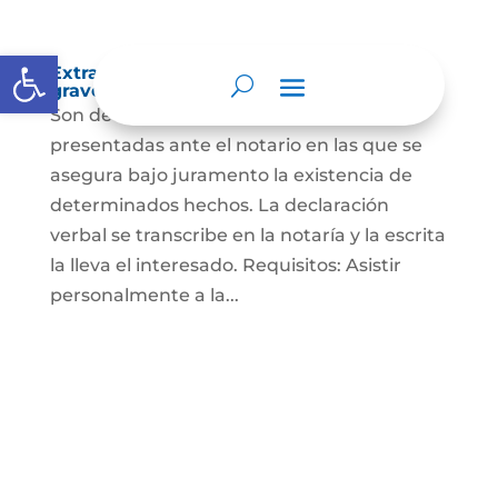
Abrir barra de herramientas
Extra-proceso o declaración bajo la
gravedad de juramento
Son declaraciones verbales o escritas
presentadas ante el notario en las que se
asegura bajo juramento la existencia de
determinados hechos. La declaración
verbal se transcribe en la notaría y la escrita
la lleva el interesado. Requisitos: Asistir
personalmente a la...