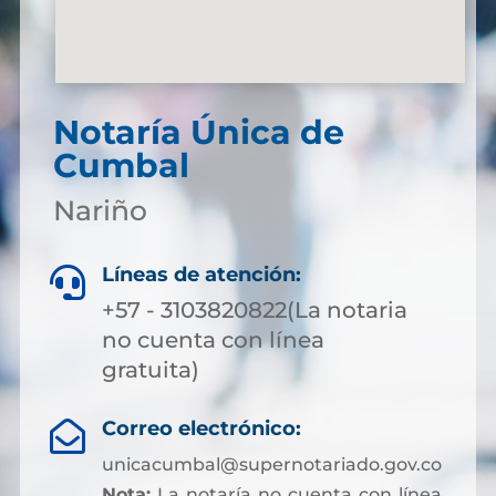
Notaría Única de
Cumbal
Nariño
Líneas de atención:

+57 - 3103820822(La notaria
no cuenta con línea
gratuita)
Correo electrónico:

unicacumbal@supernotariado.gov.co
Nota:
La notaría no cuenta con línea