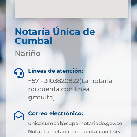
Notaría Única de
Cumbal
Nariño
Líneas de atención:

+57 - 3103820822(La notaria
no cuenta con línea
gratuita)
Correo electrónico:

unicacumbal@supernotariado.gov.co
Nota:
La notaría no cuenta con línea