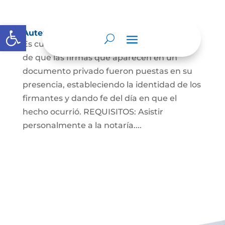
Abrir barra de herramientas
Autenticaciones
Es cuando el notario da testimonio escrito
de que las firmas que aparecen en un
documento privado fueron puestas en su
presencia, estableciendo la identidad de los
firmantes y dando fe del día en que el
hecho ocurrió. REQUISITOS: Asistir
personalmente a la notaría....