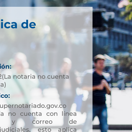
ica de
ión:
2(La notaria no cuenta
ta)
ico:
pernotariado.gov.co
a no cuenta con línea
ción y correo de
judiciales, esto aplica