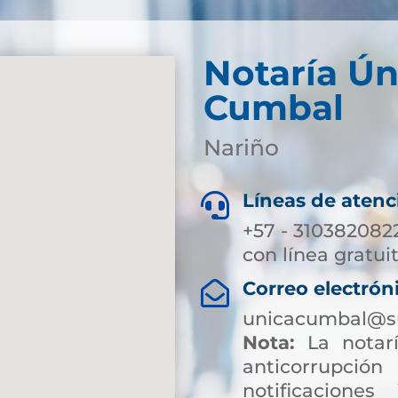
Notaría Ún
Cumbal
Nariño
Líneas de atenc

+57 - 310382082
con línea gratui
Correo electrón

unicacumbal@su
Nota:
La notarí
anticorrup
notificaciones 