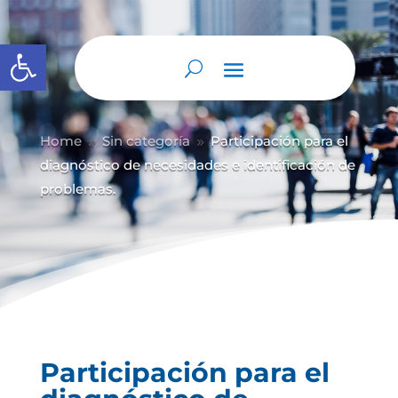
Abrir barra de herramientas
Home
Sin categoría
Participación para el
9
9
diagnóstico de necesidades e identificación de
problemas.
Participación para el