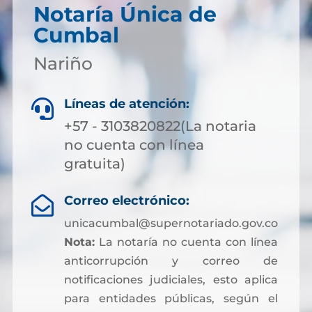
Notaría Única de
Cumbal
Nariño
Líneas de atención:

+57 - 3103820822(La notaria
no cuenta con línea
gratuita)
Correo electrónico:

unicacumbal@supernotariado.gov.co
Nota:
La notaría no cuenta con línea
anticorrupción y correo de
notificaciones judiciales, esto aplica
para entidades públicas, según el