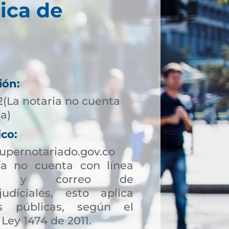
ica de
ión:
2(La notaria no cuenta
ta)
ico:
pernotariado.gov.co
a no cuenta con línea
ción y correo de
judiciales, esto aplica
s públicas, según el
 Ley 1474 de 2011.