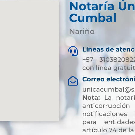
Notaría Ún
Cumbal
Nariño
Líneas de atenc

+57 - 310382082
con línea gratui
Correo electrón

unicacumbal@su
Nota:
La notarí
anticorrup
notificaciones 
para entidade
artículo 74 de la