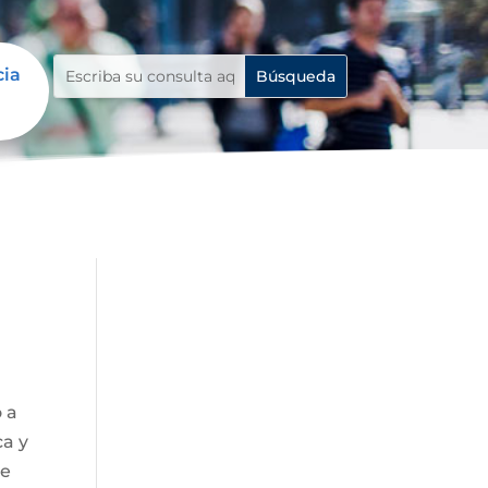
cia
o a
ca y
de