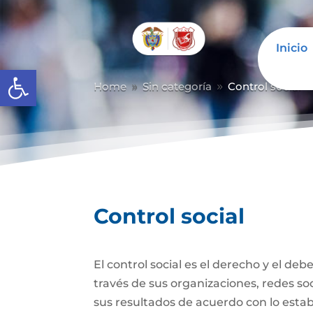
Inicio
Abrir barra de herramientas
Home
Sin categoría
Control social
9
9
Control social
El control social es el derecho y el de
través de sus organizaciones, redes soci
sus resultados de acuerdo con lo establ