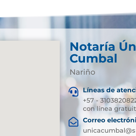
Notaría Ún
Cumbal
Nariño
Líneas de atenc

+57 - 310382082
con línea gratui
Correo electrón

unicacumbal@su