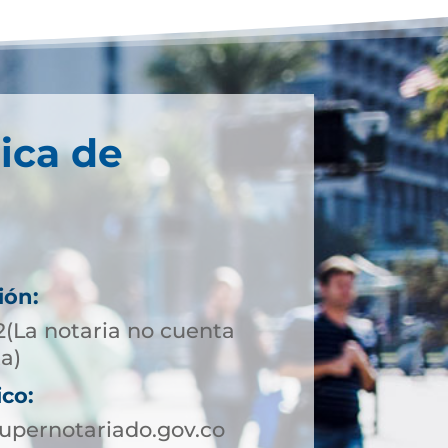
ica de
ión:
2(La notaria no cuenta
ta)
ico:
pernotariado.gov.co