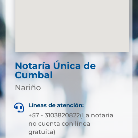
Notaría Única de
Cumbal
Nariño
Líneas de atención:

+57 - 3103820822(La notaria
no cuenta con línea
gratuita)