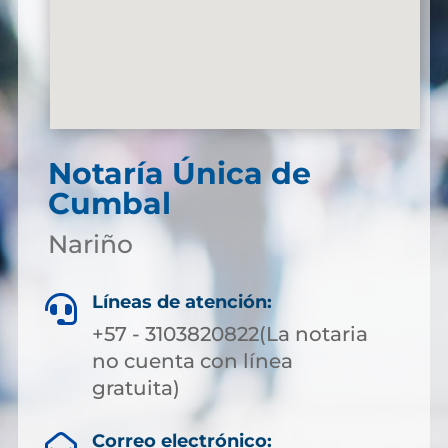
Notaría Única de
Cumbal
Nariño
Líneas de atención:

+57 - 3103820822(La notaria
no cuenta con línea
gratuita)
Correo electrónico: